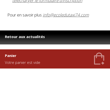
télécharger le formulaire d’inscription
Pour en savoir plus
info@ecoledutaxi74.com
Retour aux actualités
Panier
Votre panier est vide
L'ÉCOLE DU TAXI
- 745, route de Charny - 74800 ETEAUX - 04
50 07 86 43