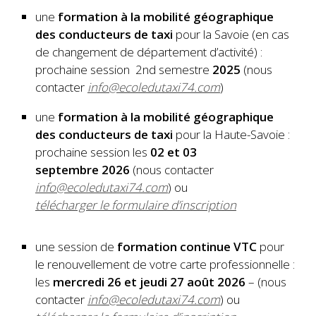
une
formation à la mobilité géographique
des conducteurs de taxi
pour la Savoie (en cas
de changement de département d’activité) :
prochaine session 2nd semestre
2025
(nous
contacter
info@ecoledutaxi74.com
)
une
formation à la mobilité géographique
des conducteurs de taxi
pour la Haute-Savoie :
prochaine session les
02 et 03
septembre 2026
(nous contacter
info@ecoledutaxi74.com
) ou
télécharger le formulaire d’inscription
une session de
formation continue
VTC
pour
le renouvellement de votre carte professionnelle :
les
mercredi 26
et jeudi 27 août 2026
– (nous
contacter
info@ecoledutaxi74.com
) ou