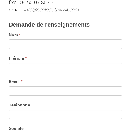
fixe : 04 50 07 86 43
email :
info@ecoledutaxi74.com
Demande
Demande de renseignements
de
Nom
*
renseignements
Prénom
*
Email
*
Téléphone
Société